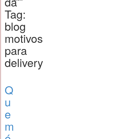
da
Tag:
blog
motivos
para
delivery
Q
u
e
m
é