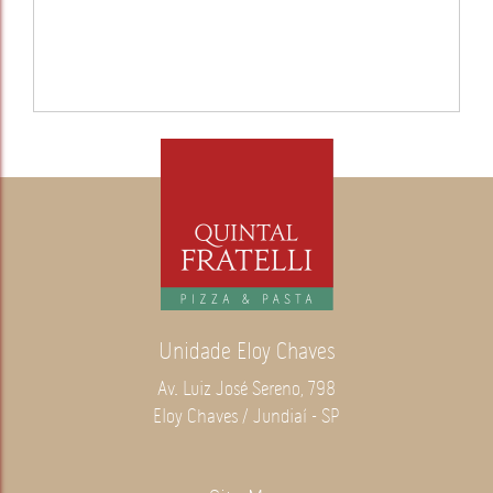
Unidade Eloy Chaves
Av. Luiz José Sereno, 798
Eloy Chaves / Jundiaí - SP