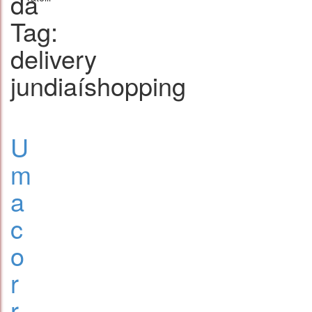
da
Tag:
delivery
jundiaíshopping
U
m
a
c
o
r
r