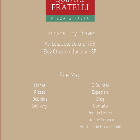
Unidade Eloy Chaves
Av. Luiz José Sereno, 798
Eloy Chaves / Jundiaí - SP
Site Map
Home
O Quintal
Pizzas
Especiais
Bebidas
Blog
Delivery
Contato
Pedido Online
Taxa de Serviço
Politica de Privacidade