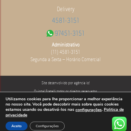
Delivery
4581-3151
97451-3151
Administrativo
(11) 4581-3151
Segunda a Sexta – Horário Comercial
Site desenvolvido por
agência io!
Quintal Fratelli todos os direitos reservados
Utilizamos cookies para lhe proporcionar a melhor experiência
Siga-nos
no nosso site. Você pode descobrir mais sobre quais cookies
estamos usando ou desativá-los nas
.
Politica de
configurações
privacidade
Aceito
Configurações