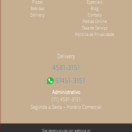
Pizzas
Especiais
Bebidas
Blog
Delivery
Contato
Pedido Online
Taxa de Serviço
Politica de Privacidade
Delivery
4581-3151
97451-3151
Administrativo
(11) 4581-3151
Segunda a Sexta – Horário Comercial
Site desenvolvido por
agência io!